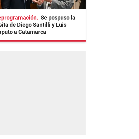
eprogramación
Se pospuso la
sita de Diego Santilli y Luis
aputo a Catamarca