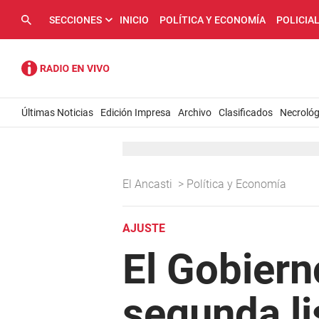
SECCIONES
INICIO
POLÍTICA Y ECONOMÍA
POLICIA
Últimas Noticias
Edición Impresa
Archivo
Clasificados
Necrológ
El Ancasti
>
Política y Economía
AJUSTE
El Gobiern
segunda li