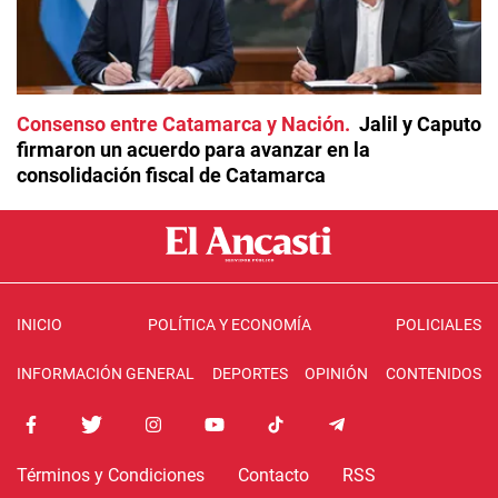
Consenso entre Catamarca y Nación
Jalil y Caputo
firmaron un acuerdo para avanzar en la
consolidación fiscal de Catamarca
INICIO
POLÍTICA Y ECONOMÍA
POLICIALES
INFORMACIÓN GENERAL
DEPORTES
OPINIÓN
CONTENIDOS
Términos y Condiciones
Contacto
RSS