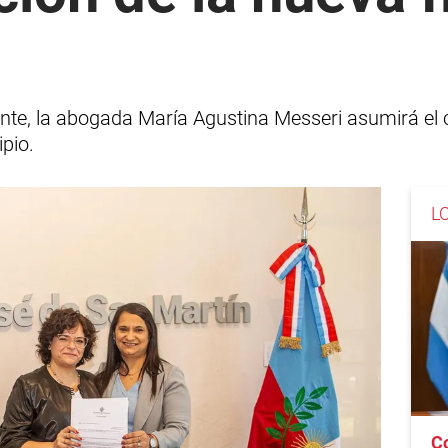
ante, la abogada María Agustina Messeri asumirá el c
ipio.
L
C