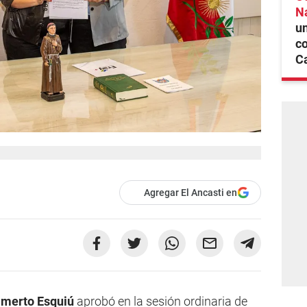
N
un
co
C
Agregar El Ancasti en
amerto Esquiú
aprobó en la sesión ordinaria de