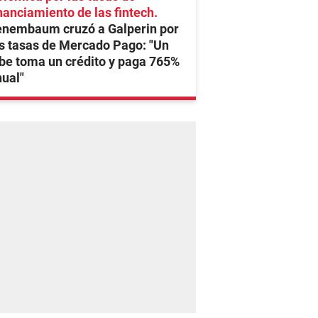
nanciamiento de las fintech
enembaum cruzó a Galperin por
s tasas de Mercado Pago: "Un
be toma un crédito y paga 765%
ual"