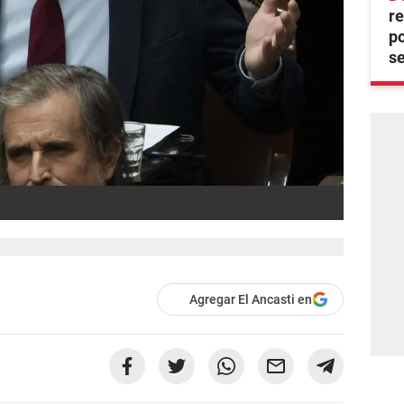
re
po
se
Agregar El Ancasti en