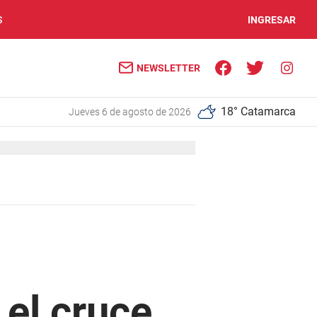
S
INGRESAR
NEWSLETTER
18° Catamarca
jueves 6 de agosto de 2026
 el cruce