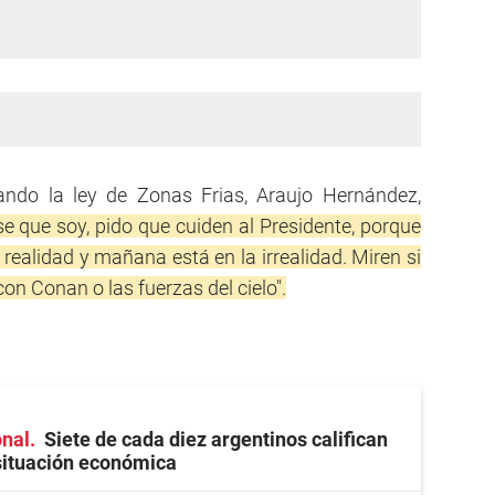
ando la ley de Zonas Frias, Araujo Hernández,
se que soy, pido que cuiden al Presidente, porque
 realidad y mañana está en la irrealidad. Miren si
on Conan o las fuerzas del cielo".
onal
Siete de cada diez argentinos califican
situación económica