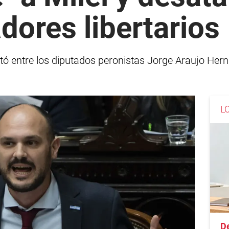
adores libertarios
ató entre los diputados peronistas Jorge Araujo Her
L
D