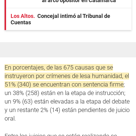
al arco opositor en Catamarca
Los Altos
Concejal intimó al Tribunal de
Cuentas
En porcentajes, de las 675 causas que se
instruyeron por crímenes de lesa humanidad, el
51% (340) se encuentran con sentencia firme
;
un 38% (258) están en la etapa de instrucción;
un 9% (63) están elevadas a la etapa del debate
y un restante 2% (14) están pendientes de juicio
oral.