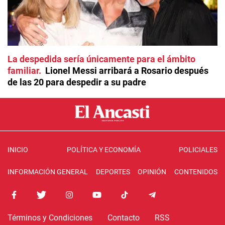
La despedida sería únicamente para el ámbito
familiar
Lionel Messi arribará a Rosario después
de las 20 para despedir a su padre
INICIO
POLÍTICA Y ECONOMÍA
POLICIALES
INFORMACIÓN GENERAL
DEPORTES
OPINIÓN
CONTENIDOS
Términos y Condiciones
Contacto
RSS