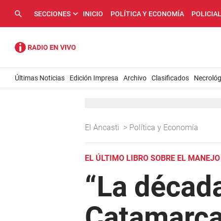
SECCIONES
INICIO
POLÍTICA Y ECONOMÍA
POLICIA
Últimas Noticias
Edición Impresa
Archivo
Clasificados
Necrológ
El Ancasti
>
Política y Economía
EL ÚLTIMO LIBRO SOBRE EL MANEJO 
“La década
Catamarc