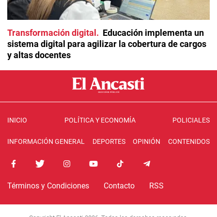
Transformación digital
Educación implementa un
sistema digital para agilizar la cobertura de cargos
y altas docentes
INICIO
POLÍTICA Y ECONOMÍA
POLICIALES
INFORMACIÓN GENERAL
DEPORTES
OPINIÓN
CONTENIDOS
Términos y Condiciones
Contacto
RSS