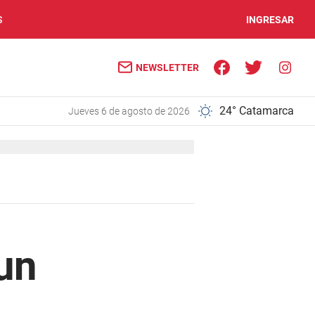
S
INGRESAR
NEWSLETTER
24° Catamarca
jueves 6 de agosto de 2026
 un