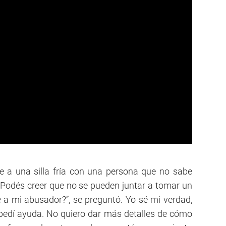
e a una silla fría con una persona que no sabe
Podés creer que no se pueden juntar a tomar un
 a mi abusador?”, se preguntó. Yo sé mi verdad,
, pedí ayuda. No quiero dar más detalles de cómo