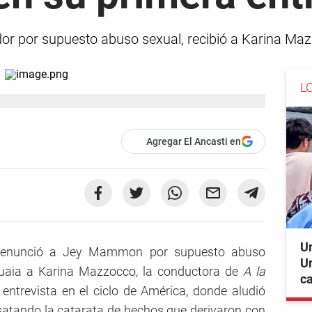
dor por supuesto abuso sexual, recibió a Karina Ma
L
Agregar El Ancasti en
Un
 denunció a Jey Mammon por supuesto abuso
Un
huaia a Karina Mazzocco, la conductora de
A la
c
entrevista en el ciclo de América, donde aludió
tando la catarata de hechos que derivaron con