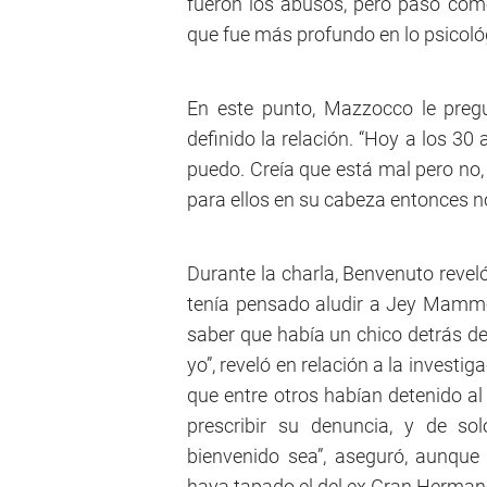
fueron los abusos, pero pasó cómo
que fue más profundo en lo psicol
En este punto, Mazzocco le preg
definido la relación. “Hoy a los 3
puedo. Creía que está mal pero no,
para ellos en su cabeza entonces n
Durante la charla, Benvenuto revel
tenía pensado aludir a Jey Mammo
saber que había un chico detrás d
yo”, reveló en relación a la invest
que entre otros habían detenido al
prescribir su denuncia, y de so
bienvenido sea”, aseguró, aunque
haya tapado el del ex Gran Herman