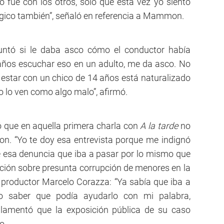
 fue con los otros, solo que está vez yo siento
ógico también”, señaló en referencia a Mammon.
untó si le daba asco cómo el conductor había
0 años escuchar eso en un adulto, me da asco. No
 estar con un chico de 14 años está naturalizado
o lo ven como algo malo”, afirmó.
ó que en aquella primera charla con
A la tarde
no
n. “Yo te doy esa entrevista porque me indignó
e esa denuncia que iba a pasar por lo mismo que
igación sobre presunta corrupción de menores en la
 productor Marcelo Corazza: “Ya sabía que iba a
lo saber que podía ayudarlo con mi palabra,
 lamentó que la exposición pública de su caso
o.