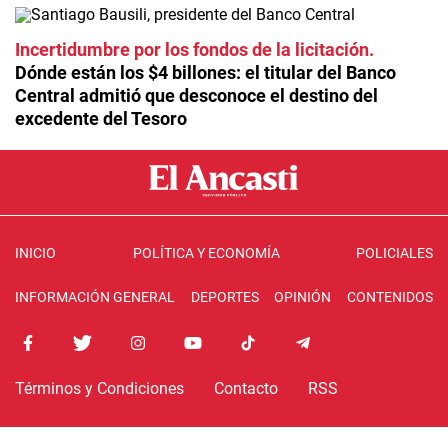
Incertidumbre por los fondos de la licitación
Dónde están los $4 billones: el titular del Banco
Central admitió que desconoce el destino del
excedente del Tesoro
INICIO
POLÍTICA Y ECONOMÍA
POLICIALES
INFORMACIÓN GENERAL
DEPORTES
OPINIÓN
CONTENIDOS
Términos y Condiciones
Contacto
RSS