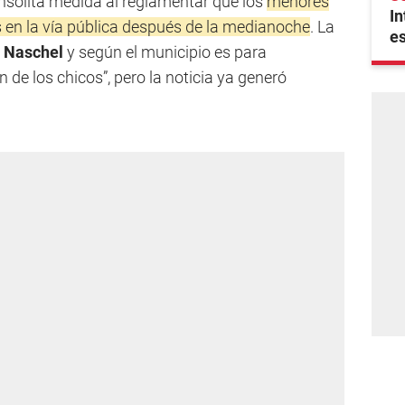
sólita medida al reglamentar que los
menores
In
s en la vía pública después de la medianoche
. La
e
n
Naschel
y según el municipio es para
n de los chicos”, pero la noticia ya generó