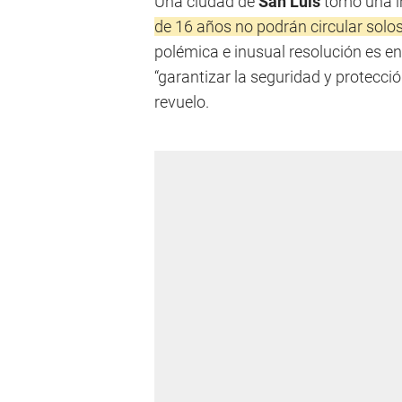
Una ciudad de
San Luis
tomó una in
de 16 años no podrán circular solo
polémica e inusual resolución es e
“garantizar la seguridad y protecció
revuelo.