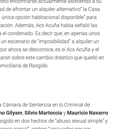
estó encontrarse actualmente asistiendo a su
d de afrontar un alquiler alternativo” la Casa
 única opción habitacional disponible” para
ración. Además, Acs Acuña había señaló las
a el condenado. Es decir que, en apenas unos
 un escenario de “imposibilidad” a alquiler un
 por ahora se desconoce, es si Acs Acuña y el
garon sobre este cambio drástico que quedó en
domiciliaria de Rasgido.
 la Cámara de Sentencia en lo Criminal de
no Gilyam
,
Silvio Martoccia
y
Mauricio Navarro
Rasgido en dos hechos de “abuso sexual simple” y
cceso carnal”, ambos “agravados por ser