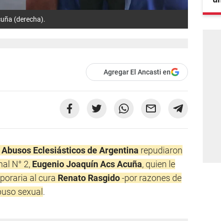
Acuña (derecha).
Agregar El Ancasti en
 Abusos Eclesiásticos de Argentina
repudiaron
nal N° 2,
Eugenio Joaquín Acs Acuña
, quien le
mporaria al cura
Renato Rasgido
-por razones de
buso sexual
.