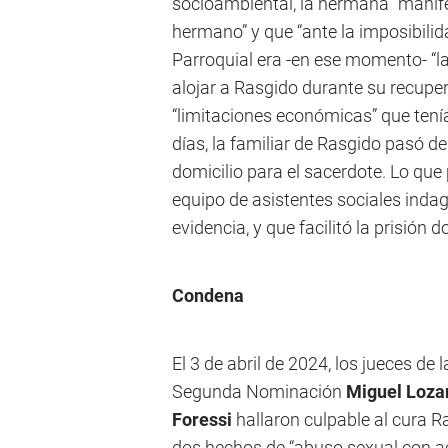
socioambiental, la hermana “manif
hermano” y que “ante la imposibilida
Parroquial era -en ese momento- “la
alojar a Rasgido durante su recupe
“limitaciones económicas” que tení
días, la familiar de Rasgido pasó de
domicilio para el sacerdote. Lo que
equipo de asistentes sociales inda
evidencia, y que facilitó la prisión 
Condena
El 3 de abril de 2024, los jueces de
Segunda Nominación
Miguel Loza
Foressi
hallaron culpable al cura 
dos hechos de “abuso sexual con a