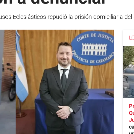
sos Eclesiásticos repudió la prisión domiciliaria de
L
Pr
Qu
Ju
c
un