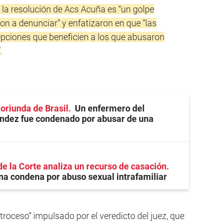
 la resolución de Acs Acuña es “un golpe
n a denunciar” y enfatizaron en que “las
pciones que beneficien a los que abusaron
”
.
 oriunda de Brasil
Un enfermero del
ández fue condenado por abusar de una
de la Corte analiza un recurso de casación
na condena por abuso sexual intrafamiliar
roceso” impulsado por el veredicto del juez, que