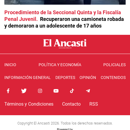
Procedimiento de la Seccional Quinta y la Fiscalía
Penal Juvenil
Recuperaron una camioneta robada
y demoraron a un adolescente de 17 años
INICIO
POLÍTICA Y ECONOMÍA
POLICIALES
INFORMACIÓN GENERAL
DEPORTES
OPINIÓN
CONTENIDOS
Términos y Condiciones
Contacto
RSS
Copyright El Ancasti 2026. Todos los derechos reservados.