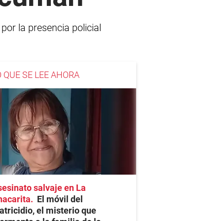
por la presencia policial
O QUE SE LEE AHORA
esinato salvaje en La
hacarita
El móvil del
tricidio, el misterio que