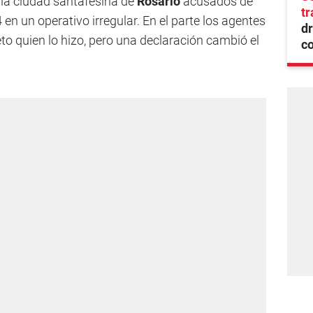
 la ciudad santafesina de
Rosario
acusados de
tr
n un operativo irregular. En el parte los agentes
dr
eto quien lo hizo, pero una declaración cambió el
co