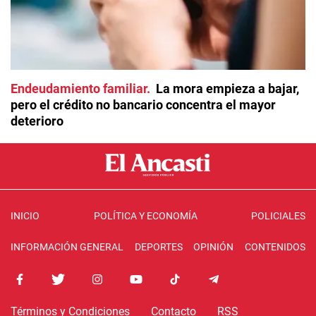
Endeudamiento familiar
La mora empieza a bajar,
pero el crédito no bancario concentra el mayor
deterioro
INICIO
POLÍTICA Y ECONOMÍA
POLICIALES
INFORMACIÓN GENERAL
DEPORTES
OPINIÓN
CONTENIDOS
Términos y Condiciones
Contacto
RSS