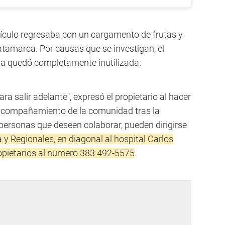
ehículo regresaba con un cargamento de frutas y
atamarca. Por causas que se investigan, el
rga quedó completamente inutilizada.
a salir adelante", expresó el propietario al hacer
l acompañamiento de la comunidad tras la
 personas que deseen colaborar, pueden dirigirse
y Regionales, en diagonal al hospital Carlos
opietarios al número 383 492-5575
.