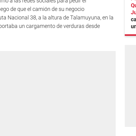
ió a las redes sociales para pedir el
Qu
ego de que el camión de su negocio
Ju
ta Nacional 38, a la altura de Talamuyuna, en la
c
nsportaba un cargamento de verduras desde
un