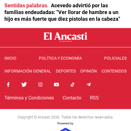
Sentidas palabras
Acevedo advirtió por las
familias endeudadas: "Ver llorar de hambre a un
hijo es más fuerte que diez pistolas en la cabeza"
INICIO
POLÍTICA Y ECONOMÍA
POLICIALES
INFORMACIÓN GENERAL
DEPORTES
OPINIÓN
CONTENIDOS
Términos y Condiciones
Contacto
RSS
Copyright El Ancasti 2026. Todos los derechos reservados.