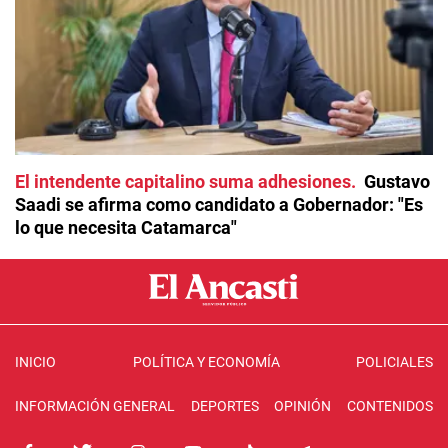
El intendente capitalino suma adhesiones
Gustavo
Saadi se afirma como candidato a Gobernador: "Es
lo que necesita Catamarca"
INICIO
POLÍTICA Y ECONOMÍA
POLICIALES
INFORMACIÓN GENERAL
DEPORTES
OPINIÓN
CONTENIDOS