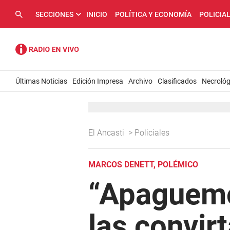
SECCIONES
INICIO
POLÍTICA Y ECONOMÍA
POLICIA
Últimas Noticias
Edición Impresa
Archivo
Clasificados
Necrológ
El Ancasti
>
Policiales
MARCOS DENETT, POLÉMICO
“Apaguemos
las convir