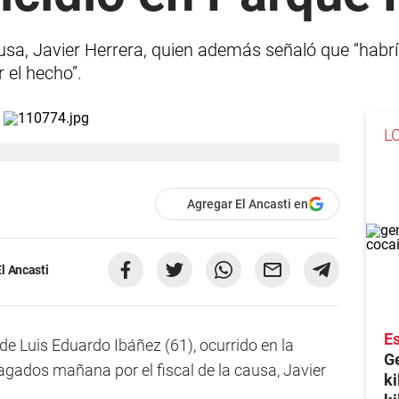
causa, Javier Herrera, quien además señaló que “habr
 el hecho”.
L
Agregar El Ancasti en
l Ancasti
Es
 de Luis Eduardo Ibáñez (61), ocurrido en la
Ge
gados mañana por el fiscal de la causa, Javier
ki