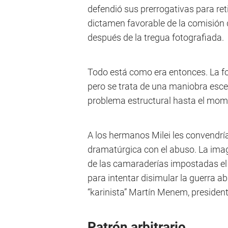
defendió sus prerrogativas para reti
dictamen favorable de la comisió
después de la tregua fotografiada.
Todo está como era entonces. La fo
pero se trata de una maniobra esce
problema estructural hasta el mome
A los hermanos Milei les convendría
dramatúrgica con el abuso. La imag
de las camaraderías impostadas el 
para intentar disimular la guerra a
“karinista” Martín Menem, presiden
Patrón arbitrario