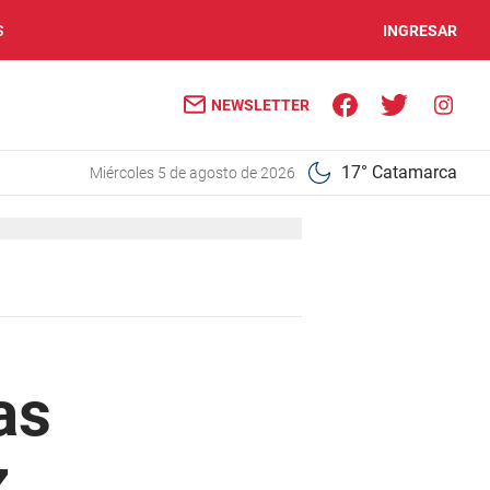
S
INGRESAR
NEWSLETTER
17° Catamarca
miércoles 5 de agosto de 2026
as
z