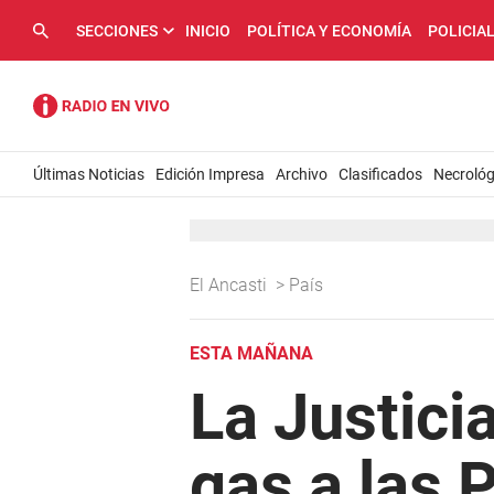
SECCIONES
INICIO
POLÍTICA Y ECONOMÍA
POLICIA
Últimas Noticias
Edición Impresa
Archivo
Clasificados
Necrológ
El Ancasti
>
País
ESTA MAÑANA
La Justici
gas a las