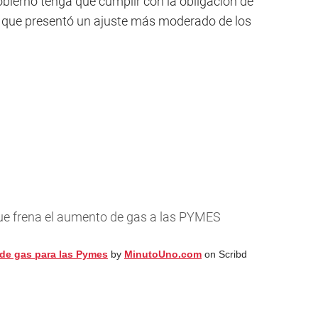
obierno tenga que cumplir con la obligación de
la que presentó un ajuste más moderado de los
 que frena el aumento de gas a las PYMES
a de gas para las Pymes
by
MinutoUno.com
on Scribd