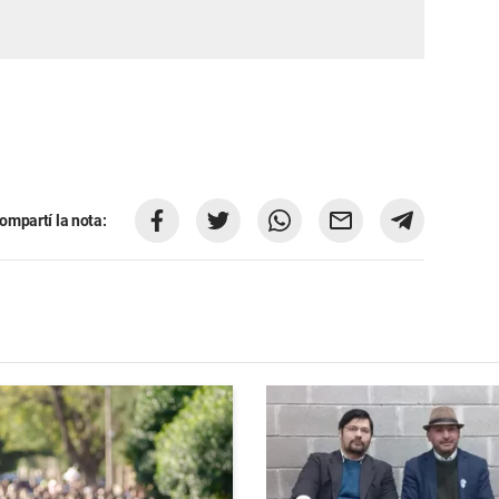
ompartí la nota: