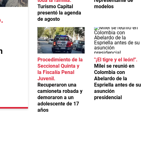
toda la familia
representante de
Turismo Capital
modelos
presentó la agenda
o
de agosto
n
Procedimiento de la
"¡El tigre y el león!"
Seccional Quinta y
Milei se reunió en
la Fiscalía Penal
Colombia con
Juvenil
Abelardo de la
Recuperaron una
Espriella antes de su
camioneta robada y
asunción
demoraron a un
presidencial
adolescente de 17
años