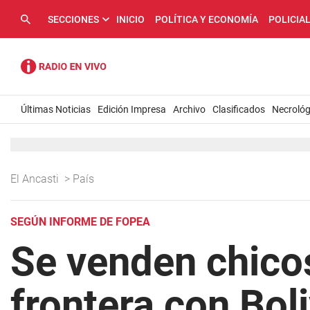
SECCIONES
INICIO
POLÍTICA Y ECONOMÍA
POLICIA
Últimas Noticias
Edición Impresa
Archivo
Clasificados
Necrológ
El Ancasti
>
País
SEGÚN INFORME DE FOPEA
Se venden chicos
frontera con Boli