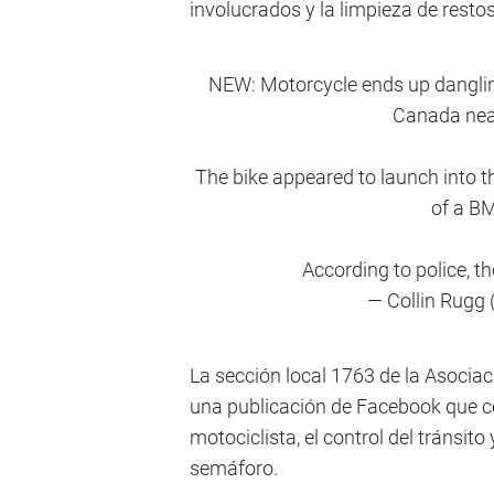
involucrados y la limpieza de rest
NEW: Motorcycle ends up dangling 
Canada near
The bike appeared to launch into the
of a BM
According to police, t
— Collin Rugg
La sección local 1763 de la Asocia
una publicación de Facebook que co
motociclista, el control del tránsito
semáforo.