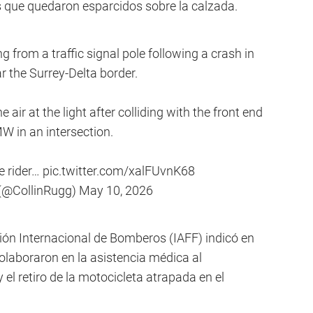
os que quedaron esparcidos sobre la calzada.
from a traffic signal pole following a crash in
 the Surrey-Delta border.
 air at the light after colliding with the front end
W in an intersection.
he rider…
pic.twitter.com/xalFUvnK68
 (@CollinRugg)
May 10, 2026
ción Internacional de Bomberos (IAFF) indicó en
laboraron en la asistencia médica al
 y el retiro de la motocicleta atrapada en el