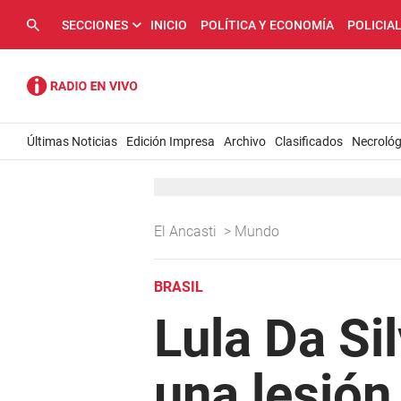
SECCIONES
INICIO
POLÍTICA Y ECONOMÍA
POLICIA
Últimas Noticias
Edición Impresa
Archivo
Clasificados
Necrológ
El Ancasti
>
Mundo
BRASIL
Lula Da Sil
una lesión