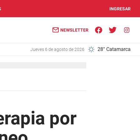
S
INGRESAR
NEWSLETTER
28° Catamarca
jueves 6 de agosto de 2026
erapia por
áneo