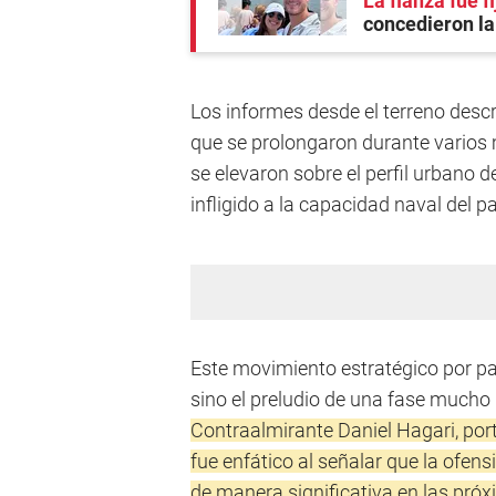
La fianza fue 
concedieron la 
Los informes desde el terreno desc
que se prolongaron durante vario
se elevaron sobre el perfil urbano 
infligido a la capacidad naval del pa
Este movimiento estratégico por par
sino el preludio de una fase mucho
Contraalmirante Daniel Hagari, port
fue enfático al señalar que la ofensi
de manera significativa en las pró