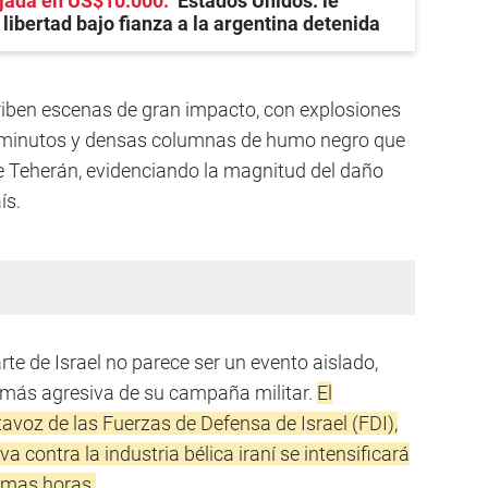
fijada en US$10.000
Estados Unidos: le
libertad bajo fianza a la argentina detenida
riben escenas de gran impacto, con explosiones
s minutos y densas columnas de humo negro que
de Teherán, evidenciando la magnitud del daño
ís.
te de Israel no parece ser un evento aislado,
 más agresiva de su campaña militar.
El
avoz de las Fuerzas de Defensa de Israel (FDI),
va contra la industria bélica iraní se intensificará
ximas horas.