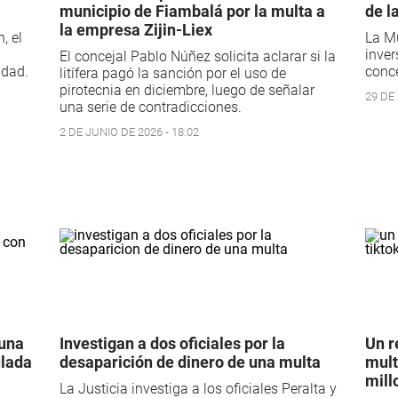
municipio de Fiambalá por la multa a
de l
la empresa Zijin-Liex
, el
La Mu
inver
El concejal Pablo Núñez solicita aclarar si la
idad.
conce
litífera pagó la sanción por el uso de
pirotecnia en diciembre, luego de señalar
29 DE 
una serie de contradicciones.
2 DE JUNIO DE 2026 - 18:02
 una
Investigan a dos oficiales por la
Un r
ulada
desaparición de dinero de una multa
mult
mill
La Justicia investiga a los oficiales Peralta y