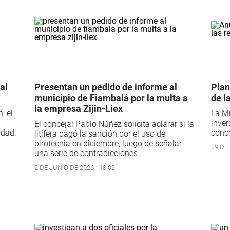
al
Presentan un pedido de informe al
Plan
municipio de Fiambalá por la multa a
de l
la empresa Zijin-Liex
, el
La Mu
inver
El concejal Pablo Núñez solicita aclarar si la
idad.
conce
litífera pagó la sanción por el uso de
pirotecnia en diciembre, luego de señalar
29 DE 
una serie de contradicciones.
2 DE JUNIO DE 2026 - 18:02