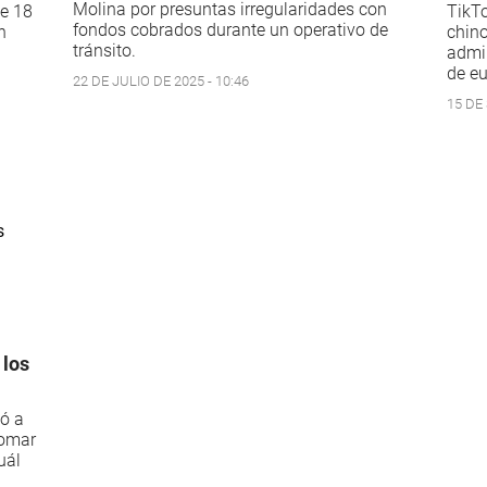
Molina por presuntas irregularidades con
e 18
TikTo
fondos cobrados durante un operativo de
n
chino
tránsito.
admin
de eu
22 DE JULIO DE 2025 - 10:46
15 DE
 los
nó a
tomar
uál