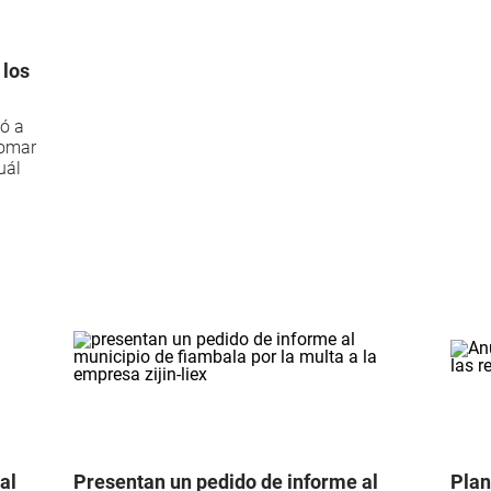
 los
nó a
tomar
uál
al
Presentan un pedido de informe al
Plan