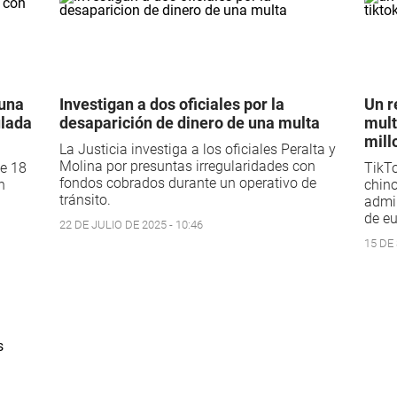
 una
Investigan a dos oficiales por la
Un r
ulada
desaparición de dinero de una multa
mult
mill
La Justicia investiga a los oficiales Peralta y
Molina por presuntas irregularidades con
e 18
TikTo
fondos cobrados durante un operativo de
n
chino
tránsito.
admin
de eu
22 DE JULIO DE 2025 - 10:46
15 DE