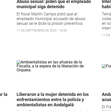
Abuso sexual: piden que el empleado
Inte
municipal siga detenido
habí
El fiscal Martín Camps pidió que al
Tenia
empleado municipal acusado de abuso
viole
sexual se le dicte la prisión preventiva.
en lo
inten
11 DE SEPTIEMBRE DE 2023 - 16:56
11 DE 
r la
Liberaron a la mujer detenida en los
Anda
enfrentamientos entre la policía y
acus
ambientalistas en Andalgalá
El Fi