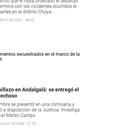
ntió que él haya ordenado el desalojo
erminó con los incidentes ocurridos el
artes en el distrito Choya.
AYO DE 2022 - 08:52
illazo en Andalgalá: se entregó el
pechoso
mbre se presentó en una comisaría y
 a disposición de la Justicia. Investiga
scal Martín Camps.
JULIO DE 2026 - 21:02