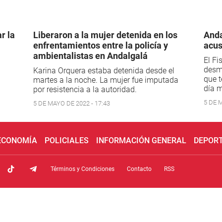
r la
Liberaron a la mujer detenida en los
Anda
enfrentamientos entre la policía y
acus
ambientalistas en Andalgalá
El Fi
desmi
Karina Orquera estaba detenida desde el
que t
martes a la noche. La mujer fue imputada
día m
por resistencia a la autoridad.
5 DE M
5 DE MAYO DE 2022 - 17:43
 ECONOMÍA
POLICIALES
INFORMACIÓN GENERAL
DEPOR
Términos y Condiciones
Contacto
RSS