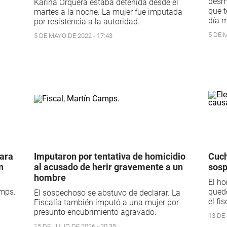
desmi
Karina Orquera estaba detenida desde el
que t
martes a la noche. La mujer fue imputada
día m
por resistencia a la autoridad.
5 DE M
5 DE MAYO DE 2022 - 17:43
ara
Imputaron por tentativa de homicidio
Cuch
n
al acusado de herir gravemente a un
sos
hombre
El ho
amps.
quedó
El sospechoso se abstuvo de declarar. La
el fi
Fiscalía también imputó a una mujer por
presunto encubrimiento agravado.
13 DE 
15 DE JULIO DE 2026 - 20:35