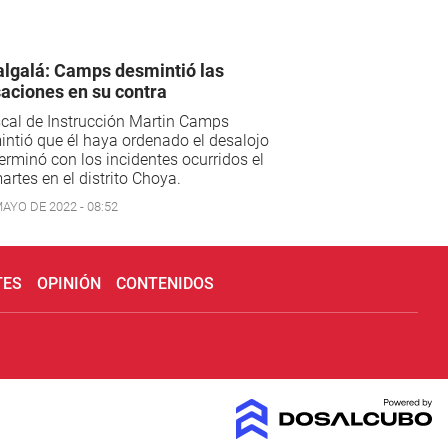
lgalá: Camps desmintió las
aciones en su contra
scal de Instrucción Martin Camps
ntió que él haya ordenado el desalojo
erminó con los incidentes ocurridos el
artes en el distrito Choya.
AYO DE 2022 - 08:52
TES
OPINIÓN
CONTENIDOS