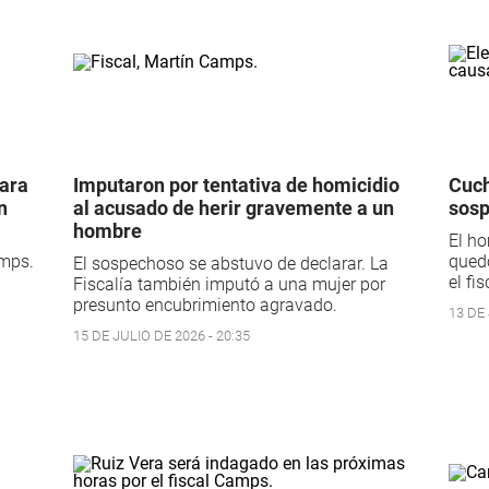
ara
Imputaron por tentativa de homicidio
Cuch
n
al acusado de herir gravemente a un
sos
hombre
El ho
amps.
quedó
El sospechoso se abstuvo de declarar. La
el fi
Fiscalía también imputó a una mujer por
presunto encubrimiento agravado.
13 DE 
15 DE JULIO DE 2026 - 20:35