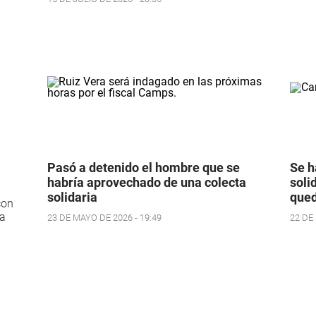
Pasó a detenido el hombre que se
Se h
habría aprovechado de una colecta
soli
solidaria
qued
con
na
23 DE MAYO DE 2026 - 19:49
22 DE