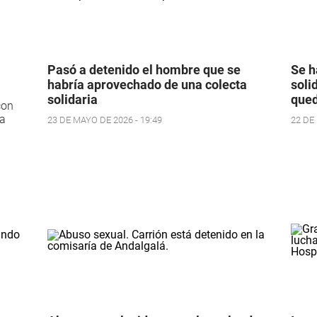
Pasó a detenido el hombre que se
Se h
habría aprovechado de una colecta
soli
solidaria
qued
con
na
23 DE MAYO DE 2026 - 19:49
22 DE