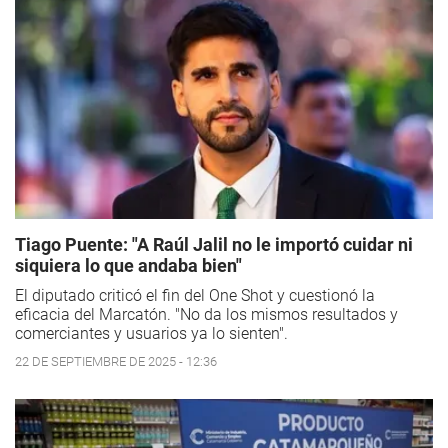
Tiago Puente: "A Raúl Jalil no le importó cuidar ni
siquiera lo que andaba bien"
El diputado criticó el fin del One Shot y cuestionó la
eficacia del Marcatón. "No da los mismos resultados y
comerciantes y usuarios ya lo sienten".
22 DE SEPTIEMBRE DE 2025 - 12:36