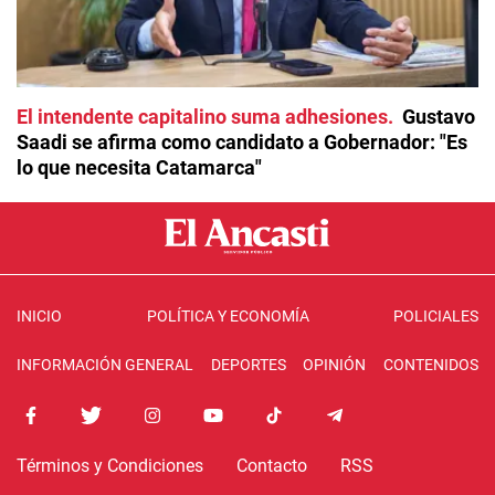
El intendente capitalino suma adhesiones
Gustavo
Saadi se afirma como candidato a Gobernador: "Es
lo que necesita Catamarca"
INICIO
POLÍTICA Y ECONOMÍA
POLICIALES
INFORMACIÓN GENERAL
DEPORTES
OPINIÓN
CONTENIDOS
Términos y Condiciones
Contacto
RSS