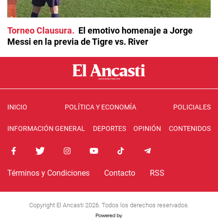
Torneo Clausura
El emotivo homenaje a Jorge
Messi en la previa de Tigre vs. River
INICIO
POLÍTICA Y ECONOMÍA
POLICIALES
INFORMACIÓN GENERAL
DEPORTES
OPINIÓN
CONTENIDOS
Términos y Condiciones
Contacto
RSS
Copyright El Ancasti 2026. Todos los derechos reservados.