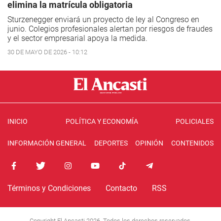
elimina la matrícula obligatoria
Sturzenegger enviará un proyecto de ley al Congreso en
junio. Colegios profesionales alertan por riesgos de fraudes
y el sector empresarial apoya la medida.
30 DE MAYO DE 2026 - 10:12
INICIO
POLÍTICA Y ECONOMÍA
POLICIALES
INFORMACIÓN GENERAL
DEPORTES
OPINIÓN
CONTENIDOS
Términos y Condiciones
Contacto
RSS
Copyright El Ancasti 2026. Todos los derechos reservados.