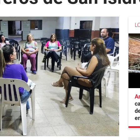
L
A
ca
de
e