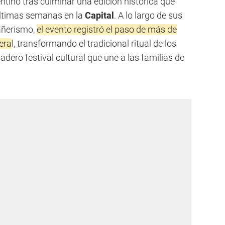
ntino tras culminar una edición histórica que
últimas semanas en la
Capital
. A lo largo de sus
añerismo,
el evento registró el paso de más de
era
l, transformando el tradicional ritual de los
dero festival cultural que une a las familias de