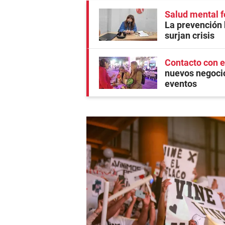
Salud mental f
La prevención 
surjan crisis
Contacto con 
nuevos negocios
eventos