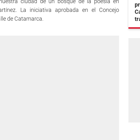
 nuestra ciudad de un bosque de la poesía en
pr
tínez. La iniciativa aprobada en el Concejo
C
alle de Catamarca.
tr