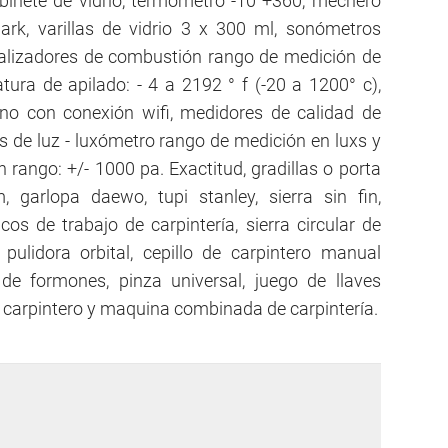
binete de vidrio, termómetro -10 +360, mechero
ark, varillas de vidrio 3 x 300 ml, sonómetros
nalizadores de combustión rango de medición de
ura de apilado: - 4 a 2192 ° f (-20 a 1200° c),
o con conexión wifi, medidores de calidad de
s de luz - luxómetro rango de medición en luxs y
 rango: +/- 1000 pa. Exactitud, gradillas o porta
arlopa daewo, tupi stanley, sierra sin fin,
cos de trabajo de carpintería, sierra circular de
lidora orbital, cepillo de carpintero manual
 de formones, pinza universal, juego de llaves
carpintero y maquina combinada de carpintería.