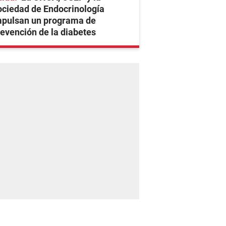
ciedad de Endocrinología
mpulsan un programa de
evención de la diabetes