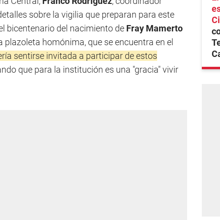
na Central,
Franco Rodríguez
, coordinador
es
 detalles sobre la vigilia que preparan para este
Ci
l bicentenario del nacimiento de
Fray Mamerto
co
n la plazoleta homónima, que se encuentra en el
T
C
ía sentirse invitada a participar de estos
ndo que para la institución es una "gracia" vivir