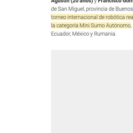
Agustín (20 años)
y
Francisco Góm
de San Miguel, provincia de Buenos
torneo internacional de robótica re
la categoría Mini Sumo Autónomo
,
Ecuador, México y Rumania.