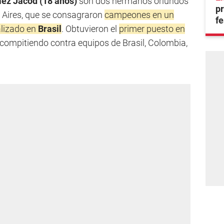
ez Jacod (18 años)
son dos hermanos oriundos
pr
 Aires, que se consagraron
campeones en un
fe
alizado en
Brasil
. Obtuvieron el
primer puesto en
 compitiendo contra equipos de Brasil, Colombia,