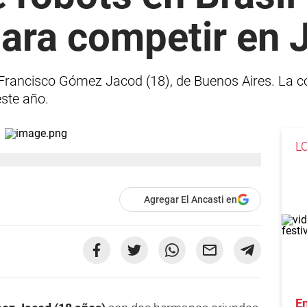
para competir en 
y Francisco Gómez Jacod (18), de Buenos Aires. La c
este año.
L
Agregar El Ancasti en
En