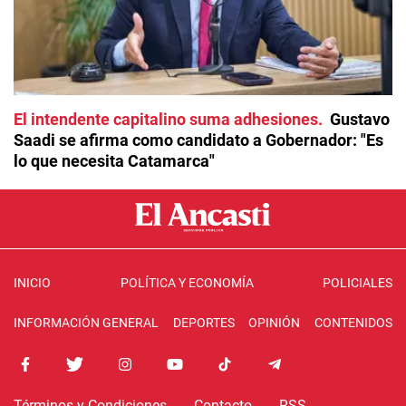
El intendente capitalino suma adhesiones
Gustavo
Saadi se afirma como candidato a Gobernador: "Es
lo que necesita Catamarca"
INICIO
POLÍTICA Y ECONOMÍA
POLICIALES
INFORMACIÓN GENERAL
DEPORTES
OPINIÓN
CONTENIDOS
Términos y Condiciones
Contacto
RSS