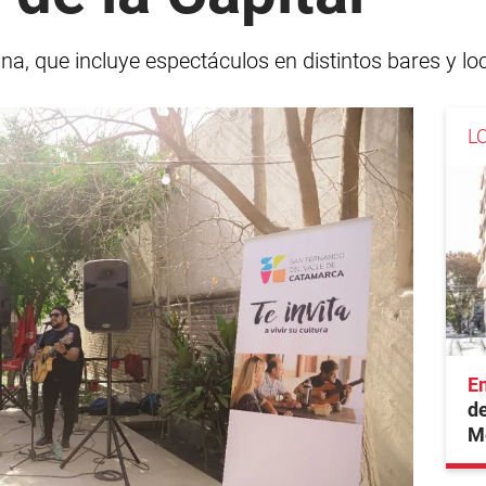
, que incluye espectáculos en distintos bares y loca
L
En
de
M