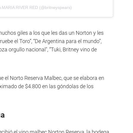
LA MARIA RIVER RED (@britneyspears)
uchos giles a los que les das un Norton y les
pruebe el Toro”, “De Argentina para el mundo”,
za orgullo nacional", “Tuki, Britney vino de
fue el Norto Reserva Malbec, que se elabora en
ximado de $4.800 en las góndolas de los
ga
ecibió el vino malbec Norton Reserva, la bodega