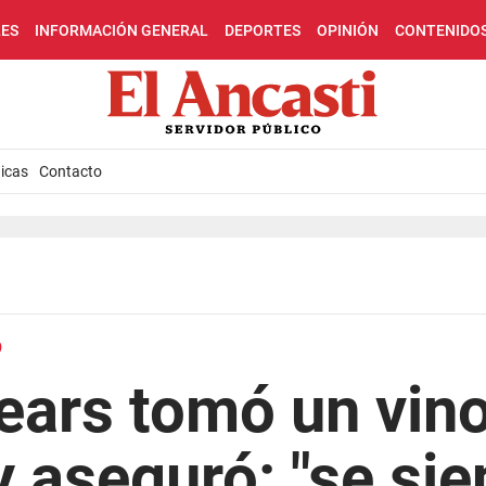
LES
INFORMACIÓN GENERAL
DEPORTES
OPINIÓN
CONTENIDO
icas
Contacto
O
ears tomó un vin
y aseguró: "se sie