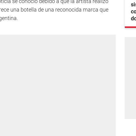
icia se conoció debido a que la artista realizó
si
ece una botella de una reconocida marca que
co
gentina.
d