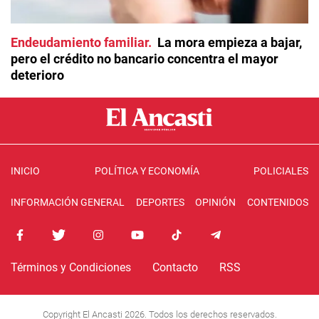
Endeudamiento familiar
La mora empieza a bajar,
pero el crédito no bancario concentra el mayor
deterioro
INICIO
POLÍTICA Y ECONOMÍA
POLICIALES
INFORMACIÓN GENERAL
DEPORTES
OPINIÓN
CONTENIDOS
Términos y Condiciones
Contacto
RSS
Copyright El Ancasti 2026. Todos los derechos reservados.