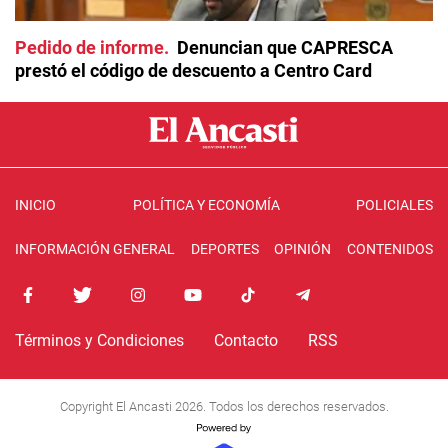
Pedido de informe
Denuncian que CAPRESCA
prestó el código de descuento a Centro Card
INICIO
POLÍTICA Y ECONOMÍA
POLICIALES
INFORMACIÓN GENERAL
DEPORTES
OPINIÓN
CONTENIDOS
Términos y Condiciones
Contacto
RSS
Copyright El Ancasti 2026. Todos los derechos reservados.