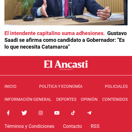
El intendente capitalino suma adhesiones
Gustavo
Saadi se afirma como candidato a Gobernador: "Es
lo que necesita Catamarca"
INICIO
POLÍTICA Y ECONOMÍA
POLICIALES
INFORMACIÓN GENERAL
DEPORTES
OPINIÓN
CONTENIDOS
Términos y Condiciones
Contacto
RSS