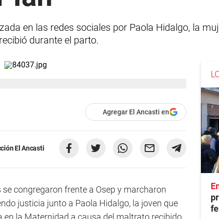
izada en las redes sociales por Paola Hidalgo, la mu
ecibió durante el parto.
L
Agregar El Ancasti en
ción El Ancasti
En
s se congregaron frente a Osep y marcharon
pr
ndo justicia junto a Paola Hidalgo, la joven que
fe
a en la Maternidad a causa del maltrato recibido