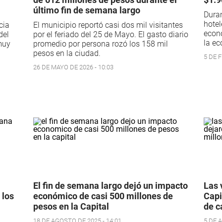
último fin de semana largo
Duran
hotel
cia
El municipio reportó casi dos mil visitantes
econó
del
por el feriado del 25 de Mayo. El gasto diario
la ec
muy
promedio por persona rozó los 158 mil
pesos en la ciudad.
5 DE F
26 DE MAYO DE 2026 - 10:03
El fin de semana largo dejó un impacto
Las 
 los
económico de casi 500 millones de
Capi
pesos en la Capital
de c
18 DE AGOSTO DE 2025 - 14:01
5 DE 