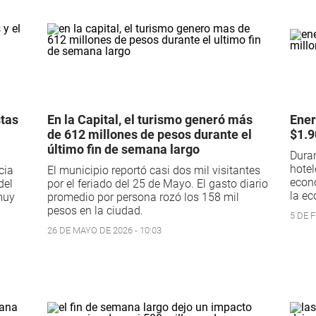
stas
En la Capital, el turismo generó más
Ener
de 612 millones de pesos durante el
$1.9
último fin de semana largo
Duran
hotel
cia
El municipio reportó casi dos mil visitantes
econó
del
por el feriado del 25 de Mayo. El gasto diario
la ec
muy
promedio por persona rozó los 158 mil
pesos en la ciudad.
5 DE F
26 DE MAYO DE 2026 - 10:03